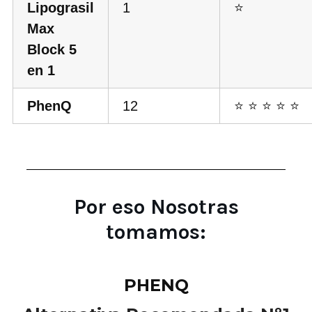
Lipograsil
1
⭐
Max
Block 5
en 1
PhenQ
12
⭐ ⭐ ⭐ ⭐ ⭐
Por eso Nosotras
tomamos:
PHENQ