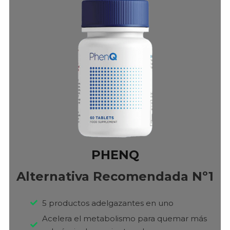
PHENQ
Alternativa Recomendada Nº1
5 productos adelgazantes en uno
Acelera el metabolismo para quemar más