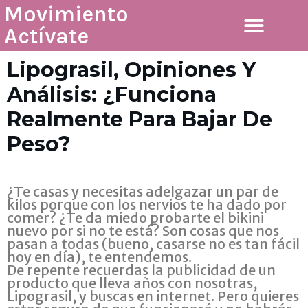
Movimiento
Actívate
Pérdida de peso
Lipograsil, Opiniones Y
Análisis: ¿Funciona
Realmente Para Bajar De
Peso?
¿Te casas y necesitas adelgazar un par de
kilos porque con los nervios te ha dado por
comer? ¿Te da miedo probarte el bikini
nuevo por si no te está? Son cosas que nos
pasan a todas (bueno, casarse no es tan fácil
hoy en día), te entendemos.
De repente recuerdas la publicidad de un
producto que lleva años con nosotras,
Lipograsil, y buscas en internet. Pero quieres